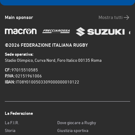
Main sponsor
Mostra tutti
©2026 FEDERAZIONE ITALIANA RUGBY
Sede operativa:
Stadio Olimpico, Curva Nord, Foro Italico 00135 Roma
CF:
97015510585
P.IVA:
02151961006
IBAN:
IT08Y0100503309000000010122
La Federazione
La F.I.R.
Dove giocare a Rugby
Storia
Giustizia sportiva