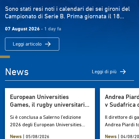
Sono stati resi noti i calendari dei sei gironi del
Campionato di Serie B. Prima giornata il 18
ottobre 2026, ultima il 16maggio. La formula è
07 August 2026
- 1 day fa
quella classica 'all'italiana' con partite di andata
e ritorno. Le prime di ogni girone saranno
Leggi articolo
promosse nella Serie A Maschile 2027/2028,
mentre le ultime di ciascun girone
retrocederanno nel campionato di serie C. serie
bDownload
News
Leggi di più
European Universities
Andrea Piard
Games, il rugby universitario
v Sudafrica 
protagonista a Salerno
a Perth
Si è conclusa a Salerno l’edizione
Il direttore di 
2026 degli European Universities
Andrea Piardi t
Games, la più importante
2026 a dirigere
News
|
News
|
05/08/2026
04/08/2