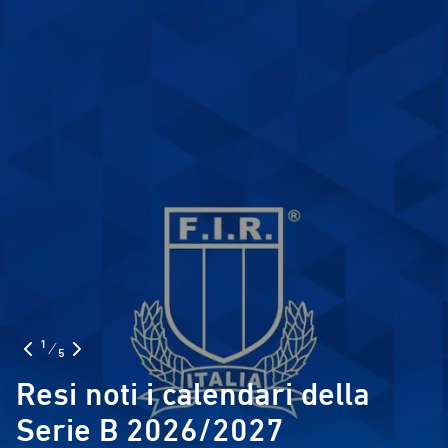
1
⁄
5
Resi noti i calendari della
Serie B 2026/2027