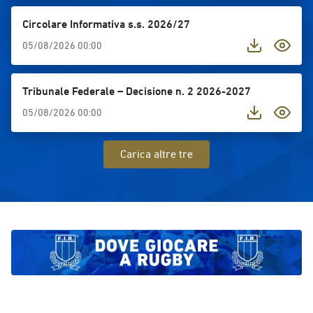
valore dello sport universitario quale
punto d’incontro tra formazione,
Circolare Informativa s.s. 2026/27
competizione internazionale e
05/08/2026 00:00
crescita personale.Classifica finale
maschile1.⁠ ⁠Università di Coimbra
(Portogallo)2.⁠ ⁠Università di Rennes
Tribunale Federale – Decisione n. 2 2026-2027
(Francia)3.⁠ ⁠Università della
05/08/2026 00:00
Catalogna (Spagna)4.⁠ ⁠CUS Parma5.⁠
⁠Università di Aquisgrana
(Germania)6.⁠ ⁠Università di Ankara
Carica altre tre
(Turchia)7.⁠ ⁠Università del Sannio8.⁠
⁠Università di SalernoClassifica finale
femminile1.⁠ ⁠Università di Lione
(Francia)2.⁠ ⁠Università di Clermont
(Francia)3.⁠ ⁠Università di Saragozza
(Spagna)4.⁠ ⁠Università di Vienna
(Austria)5.⁠ ⁠Università di Siviglia
(Spagna)6.⁠ ⁠Università di Granada
(Spagna)