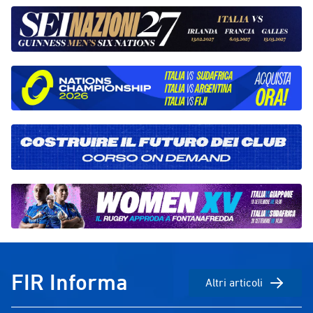
Coimbra per 24-19 dopo una gara
Gnecchi per la d
equilibrata e combattuta. Nella finale
Argentina v Aus
per il terzo posto è poi arrivata la
Jujuy e del 5 s
sconfitta contro l’Università della
Catalogna, che ha lasciato il CUS
Parma ai piedi del podio con un
comunque prestigioso quarto
posto.L’Università di Coimbra ha
completato il proprio percorso
vincendo anche la finale contro
Rennes e conquistando così il titolo
europeo maschile.Esperienza di
grande valore anche per le due
rappresentative campane.
L’Università del Sannio ha chiuso al
settimo posto superando nel derby
finale l’Università di Salerno per 21-
FIR Informa
Altri articoli
14, mentre l’ateneo salernitano,
padrone di casa della