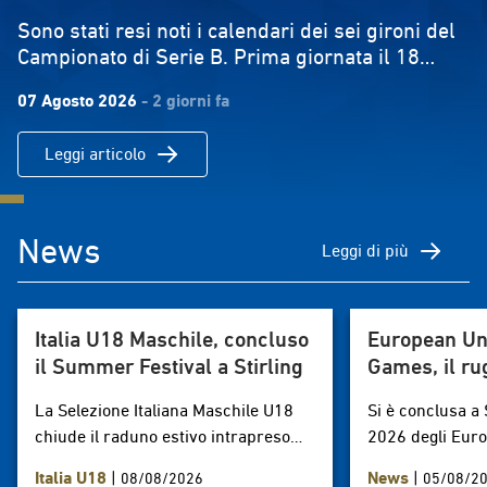
Sono stati resi noti i calendari dei sei gironi del
Campionato di Serie B. Prima giornata il 18
ottobre 2026, ultima il 16maggio. La formula è
07 Agosto 2026
- 2 giorni fa
quella classica 'all'italiana' con partite di andata
e ritorno. Le prime di ogni girone saranno
Leggi articolo
promosse nella Serie A Maschile 2027/2028,
mentre le ultime di ciascun girone
retrocederanno nel campionato di serie C. serie
bDownload
News
Leggi di più
Italia U18 Maschile, concluso
European Uni
il Summer Festival a Stirling
Games, il ru
protagonista
La Selezione Italiana Maschile U18
Si è conclusa a 
chiude il raduno estivo intrapreso
2026 degli Euro
dal 29 luglio a Parma e
Games, la più i
Italia U18
|
News
|
08/08/2026
05/08/2