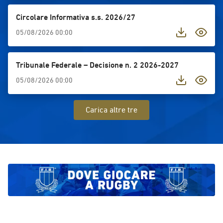
valore dello spo
punto d’incontr
Circolare Informativa s.s. 2026/27
competizione in
05/08/2026 00:00
crescita persona
maschile1.⁠ ⁠Uni
(Portogallo)2.⁠ 
Tribunale Federale – Decisione n. 2 2026-2027
(Francia)3.⁠ ⁠Uni
05/08/2026 00:00
Catalogna (Spagn
⁠Università di 
(Germania)6.⁠ ⁠U
Carica altre tre
(Turchia)7.⁠ ⁠Uni
⁠Università di S
femminile1.⁠ ⁠Un
(Francia)2.⁠ ⁠Un
(Francia)3.⁠ ⁠Un
(Spagna)4.⁠ ⁠Uni
(Austria)5.⁠ ⁠Univ
(Spagna)6.⁠ ⁠Uni
(Spagna)