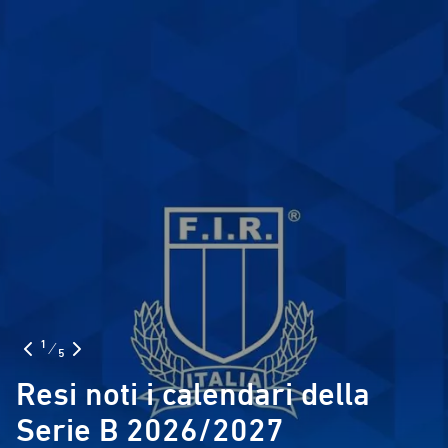
1
⁄
5
Resi noti i calendari della
Serie B 2026/2027