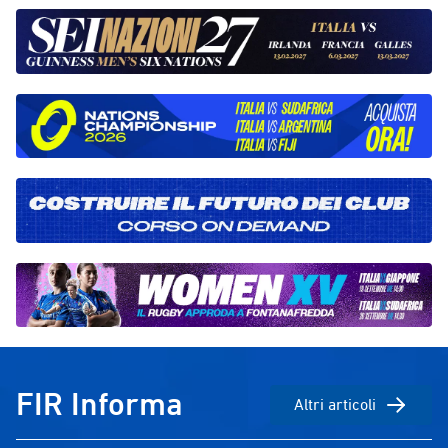
degli ultimi giorni in vista della nuova
Coimbra per 24
stagione internazionale.Queste le
equilibrata e co
formazioni schierate da Lodi nei due
per il terzo post
incontri del Summer Festival:Sel.
sconfitta contro
Italiana U18 v Galles: Mesaglio;
Catalogna, che h
Antonelli, Pornaro, Menozzi, Amurri;
Parma ai piedi 
Parodi, Carraro; Nikitakos,
comunque prest
Sporchiamo, Rampazzo; Berchiolli,
posto.L’Univers
Simonaggio; Turatto, Cappiello,
completato il p
Foschialtri entrati: Lerci, Masini,
vincendo anche 
Massei, Marinangeli, Andrei, Calvi,
Rennes e conquis
Fanzo, VAccaretti, De Paulis, De
europeo maschi
Nicola, Omicciuolo Sel. Italiana U18 v
grande valore a
Scozia: Omicciuolo; Mesaglio, De
rappresentativ
Paulis, Di Nicola, Amurri: Vaccaretti,
L’Università del
Fanzo; Marinangeli, Calvi, Andrei;
settimo posto 
Massei, Rampazzo; Lerci, Masini,
finale l’Univers
FIR Informa
Altri articoli
Foschialtri entrati: Turatto, Cappiello,
14, mentre l’ate
Simonaggio, Berchiolli, Nikitakos,
padrone di casa