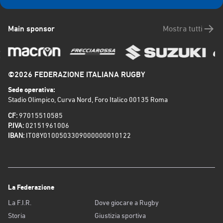
Main sponsor
Mostra tutti
©2026 FEDERAZIONE ITALIANA RUGBY
Sede operativa:
Stadio Olimpico, Curva Nord, Foro Italico 00135 Roma
CF:
97015510585
P.IVA:
02151961006
IBAN:
IT08Y0100503309000000010122
La Federazione
La F.I.R.
Dove giocare a Rugby
Storia
Giustizia sportiva