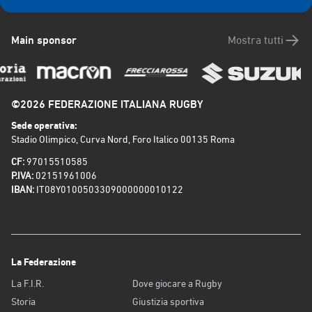
Main sponsor
Mostra tutti
©2026 FEDERAZIONE ITALIANA RUGBY
Sede operativa:
Stadio Olimpico, Curva Nord, Foro Italico 00135 Roma
CF:
97015510585
P.IVA:
02151961006
IBAN:
IT08Y0100503309000000010122
La Federazione
La F.I.R.
Dove giocare a Rugby
Storia
Giustizia sportiva