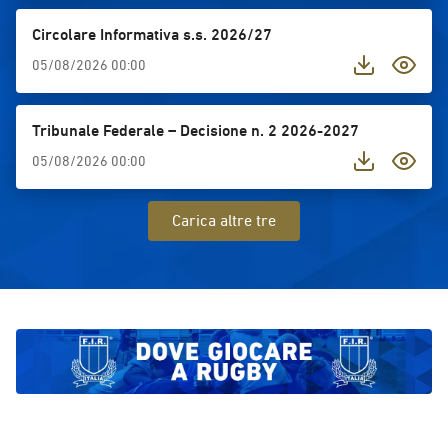
valore dello spo
punto d’incontr
Circolare Informativa s.s. 2026/27
competizione in
05/08/2026 00:00
crescita persona
maschile1.⁠ ⁠Uni
(Portogallo)2.⁠ 
Tribunale Federale – Decisione n. 2 2026-2027
(Francia)3.⁠ ⁠Uni
05/08/2026 00:00
Catalogna (Spagn
⁠Università di 
(Germania)6.⁠ ⁠U
Carica altre tre
(Turchia)7.⁠ ⁠Uni
⁠Università di S
femminile1.⁠ ⁠Un
(Francia)2.⁠ ⁠Un
(Francia)3.⁠ ⁠Un
(Spagna)4.⁠ ⁠Uni
(Austria)5.⁠ ⁠Univ
(Spagna)6.⁠ ⁠Uni
(Spagna)