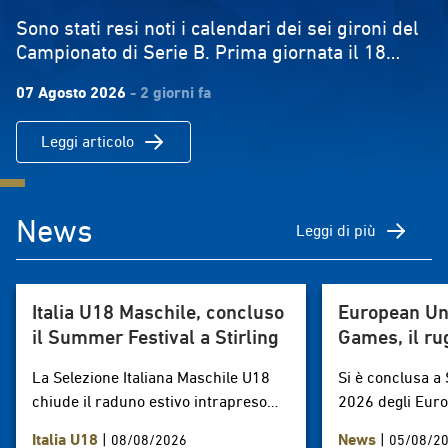
Sono stati resi noti i calendari dei sei gironi del
Campionato di Serie B. Prima giornata il 18
ottobre 2026, ultima il 16maggio. La formula è
07 Agosto 2026
- 2 giorni fa
quella classica 'all'italiana' con partite di andata
e ritorno. Le prime di ogni girone saranno
Leggi articolo
promosse nella Serie A Maschile 2027/2028,
mentre le ultime di ciascun girone
retrocederanno nel campionato di serie C. serie
bDownload
News
Leggi di più
Italia U18 Maschile, concluso
European Uni
il Summer Festival a Stirling
Games, il ru
protagonista
La Selezione Italiana Maschile U18
Si è conclusa a 
chiude il raduno estivo intrapreso
2026 degli Euro
dal 29 luglio a Parma e
Games, la più i
Italia U18
|
News
|
08/08/2026
05/08/2