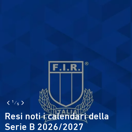
1
⁄
5
Resi noti i calendari della
Serie B 2026/2027