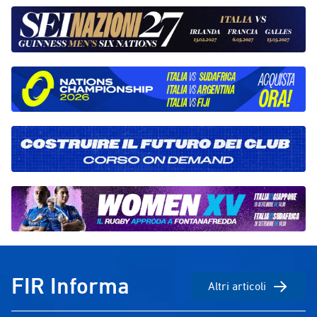
degli ultimi giorni in vista della nuova
Coimbra per 24
stagione internazionale.Queste le
equilibrata e co
formazioni schierate da Lodi nei due
per il terzo post
incontri del Summer Festival:Sel.
sconfitta contro
Italiana U18 v Galles: Mesaglio;
Catalogna, che h
Antonelli, Pornaro, Menozzi, Amurri;
Parma ai piedi 
Parodi, Carraro; Nikitakos,
comunque prest
Sporchiamo, Rampazzo; Berchiolli,
posto.L’Univers
Simonaggio; Turatto, Cappiello,
completato il p
Foschialtri entrati: Lerci, Masini,
vincendo anche 
Massei, Marinangeli, Andrei, Calvi,
Rennes e conquis
Fanzo, VAccaretti, De Paulis, De
europeo maschi
Nicola, Omicciuolo Sel. Italiana U18 v
grande valore a
Scozia: Omicciuolo; Mesaglio, De
rappresentativ
Paulis, Di Nicola, Amurri: Vaccaretti,
L’Università del
Fanzo; Marinangeli, Calvi, Andrei;
settimo posto 
Massei, Rampazzo; Lerci, Masini,
finale l’Univers
FIR Informa
Altri articoli
Foschialtri entrati: Turatto, Cappiello,
14, mentre l’ate
Simonaggio, Berchiolli, Nikitakos,
padrone di casa