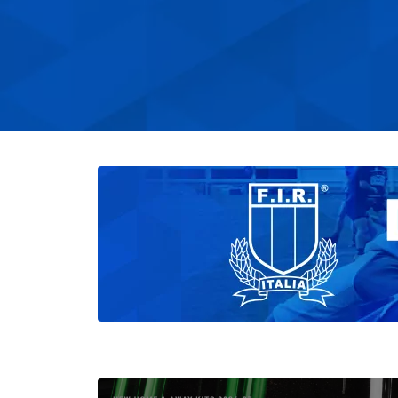
scioglimento nel 2009. Il Presidente federale
Andrea Duodo, nel rivolgere alla famiglia
Manzoni le più sentite condoglianze personali 
del Consiglio, ricorda il rugbista appassionato 
il dirigente capace di contribuire alla crescita
del movimento nei primi, cruciali anni
successivi all’ingresso dell’Italia nei grandi
consessi internazionali. Un minuto di silenzio
per Sandro Manzoni sarà osservato in
occasione della Finale del Trofeo Italiano Beac
Rugby del 25 luglio a San Benedetto del Tronto
mentre la Nazionale Maschile 7s scenderà in
campo con il lutto al braccio nella tappa del
Rugby Europe Men’s 7s Championship di
Spalato del 24/26 luglio. Le esequie si terranno
mercoledì 22 luglio alle ore 11 presso la Chies
Parrocchiale dei Santi Carlo e Anna, Piazza del