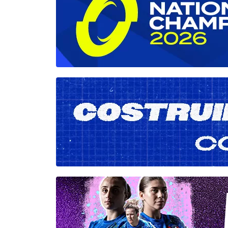
manifestazione, ha concluso la competizione
all’ottavo posto al termine di un torneo
affrontato con entusiasmo e spirito di
partecipazione.Nel tabellone femminile il
successo è andato all’Università di Lione, che
ha preceduto Clermont in una finale tutta
francese. Terzo posto per l’Università di
Saragozza davanti a Vienna.La rassegna
universitaria ha rappresentato un’importante
occasione di promozione del rugby a sette in
ambito accademico, inserendosi all’interno di
una manifestazione che ha coinvolto migliaia d
studenti-atleti provenienti da tutta Europa e
confermando il valore dello sport universitari
quale punto d’incontro tra formazione,
competizione internazionale e crescita
personale.Classifica finale maschile1.⁠
⁠Università di Coimbra (Portogallo)2.⁠ ⁠Università