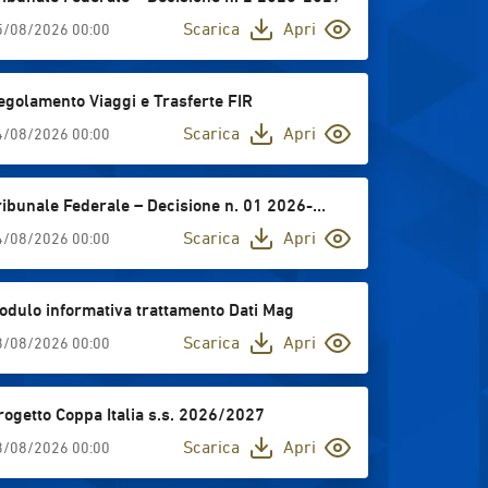
Scarica
Apri
5/08/2026 00:00
egolamento Viaggi e Trasferte FIR
Scarica
Apri
4/08/2026 00:00
ribunale Federale – Decisione n. 01 2026-
027
Scarica
Apri
4/08/2026 00:00
odulo informativa trattamento Dati Mag
Scarica
Apri
3/08/2026 00:00
rogetto Coppa Italia s.s. 2026/2027
Scarica
Apri
3/08/2026 00:00