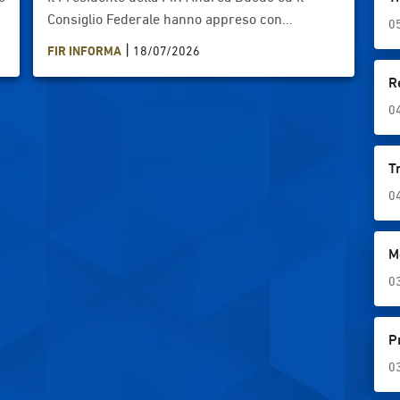
,
Consiglio Federale hanno appreso con
0
profonda tristezza della scomparsa di Guido
|
FIR INFORMA
18/07/2026
Rebesco, per più mandati Delegato Provinciale
R
FIR di Trento e, per lunghi anni, uno degli
ispiratori e promotori del movimento trentino.
0
Da atleta aveva militato nel Petrarca e,
á
successivamente, si era dedicato alla carriera
T
o
dirigenziale prima come Presidente di Club e,
2
0
poi, aveva guidato la Delegazione sino al 2015,
durante le presidenze Dondi e Gavazzi. Alla
famiglia Rebesco, alla Delegazione guidata da
M
Fabio Pavanelli ed a movimento della provincia
0
autonoma di Trento vanno le più sentite
condoglianze del Presidente e del Consiglio. In
memoria di Guido Rebesco il Presidente Duodo
P
ha inviato richiesta a World Rugby affinché un
0
minuto di silenzio venga osservato nella serata
di sabato 18 luglio a Kutaisi nel playoff per il