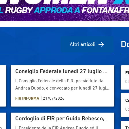
D
Altri articoli
i
Consiglio Federale lunedì 27 luglio a
E
Bologna
Il Consiglio Federale della FIR, presieduto da
0
Andrea Duodo, è convocato per lunedì 27 luglio
alle 11.30, presso l’Hotel Bologna Airport con il
|
FIR INFORMA
21/07/2026
C
seguente ordine del giorno:1. Comunicazioni
del Presidente2. Area Istituzionale3. Area
0
Amministrativa4. Area Tecnica5. Varie ed
Cordoglio di FIR per Guido Rebesco,
eventuali
ex delegato provinciale di Trento
o
Il Presidente della FIR Andrea Duodo ed il
T