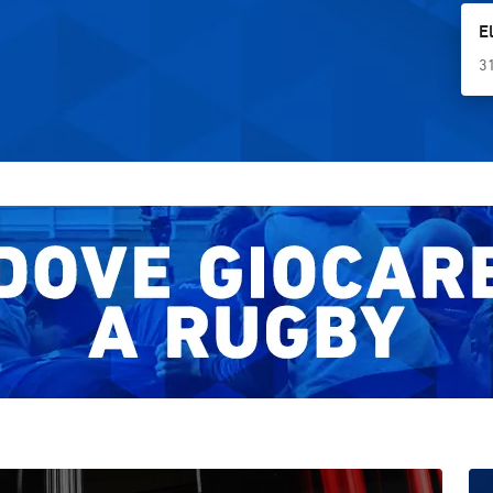
nono posto del World Rugby Junior World
E
Championship tra Italia U20 e Irlanda U20. Le
2
3
e
esequie avranno luogo lunedì 20 luglio a Lavis.
e
h
,
a