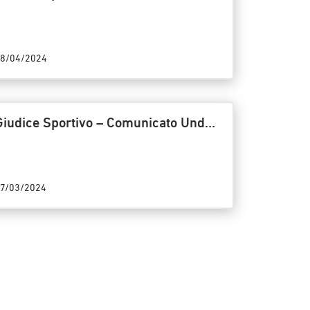
18 Titolo/20/GS – Riunione del
17/04/2024
8/04/2024
Giudice Sportivo – Comunicato Under
18 Titolo/17/GS – Riunione del
06/03/2024
7/03/2024