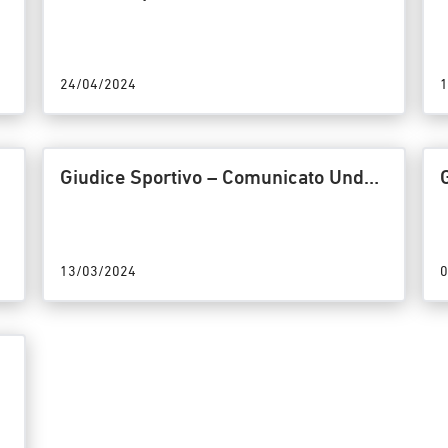
18 Titolo/21/GS – Riunione del
24/04/2024
24/04/2024
1
r
Giudice Sportivo – Comunicato Under
18/18/GS – Riunione del 13/03/2024
13/03/2024
0
r