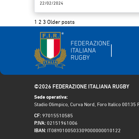
22/02/2024
Paginazione
1
2
3
Older posts
degli
articoli
©2026 FEDERAZIONE ITALIANA RUGBY
Sede operativa:
Stadio Olimpico, Curva Nord, Foro Italico 00135
CF:
97015510585
P.IVA:
02151961006
IBAN:
IT08Y0100503309000000010122