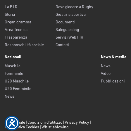
La F.I.R.
Dove giocare a Rugby
Storia
Giustizia sportiva
Organigramma
Documenti
Area Tecnica
Safeguarding
Trasparenza
Servizi Web FIR
Responsabilità sociale
Contatti
Nazionali
News & media
Maschile
News
Femminile
Video
U20 Maschile
Pubblicazioni
U20 Femminile
News
Old website
Condizioni d’utilizzo
Privacy Policy
Informativa Cookies
Whistleblowing