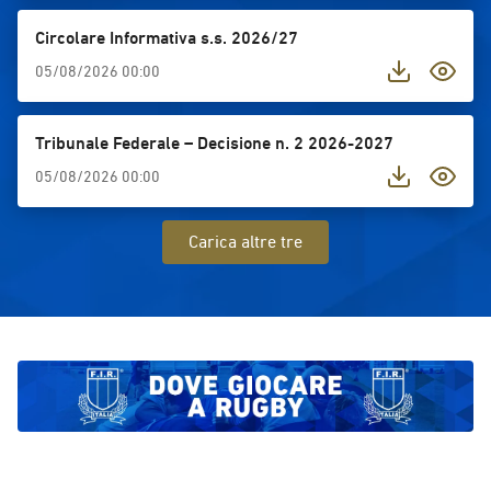
valore dello sport universitario quale
punto d’incontro tra formazione,
Circolare Informativa s.s. 2026/27
competizione internazionale e
05/08/2026 00:00
crescita personale.Classifica finale
maschile1.⁠ ⁠Università di Coimbra
(Portogallo)2.⁠ ⁠Università di Rennes
Tribunale Federale – Decisione n. 2 2026-2027
(Francia)3.⁠ ⁠Università della
05/08/2026 00:00
Catalogna (Spagna)4.⁠ ⁠CUS Parma5.⁠
⁠Università di Aquisgrana
(Germania)6.⁠ ⁠Università di Ankara
Carica altre tre
(Turchia)7.⁠ ⁠Università del Sannio8.⁠
⁠Università di SalernoClassifica finale
femminile1.⁠ ⁠Università di Lione
(Francia)2.⁠ ⁠Università di Clermont
(Francia)3.⁠ ⁠Università di Saragozza
(Spagna)4.⁠ ⁠Università di Vienna
(Austria)5.⁠ ⁠Università di Siviglia
(Spagna)6.⁠ ⁠Università di Granada
(Spagna)