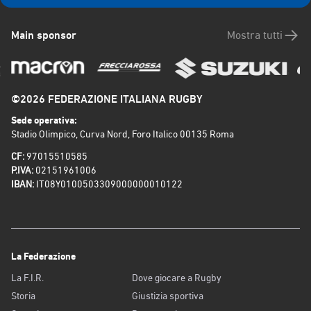
Main sponsor
Mostra tutti
©2026 FEDERAZIONE ITALIANA RUGBY
Sede operativa:
Stadio Olimpico, Curva Nord, Foro Italico 00135 Roma
CF:
97015510585
P.IVA:
02151961006
IBAN:
IT08Y0100503309000000010122
La Federazione
La F.I.R.
Dove giocare a Rugby
Storia
Giustizia sportiva