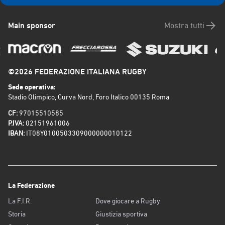
Main sponsor
Mostra tutti
©2026 FEDERAZIONE ITALIANA RUGBY
Sede operativa:
Stadio Olimpico, Curva Nord, Foro Italico 00135 Roma
CF:
97015510585
P.IVA:
02151961006
IBAN:
IT08Y0100503309000000010122
La Federazione
La F.I.R.
Dove giocare a Rugby
Storia
Giustizia sportiva