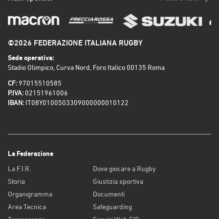
©2026 FEDERAZIONE ITALIANA RUGBY
Sede operativa:
Stadio Olimpico, Curva Nord, Foro Italico 00135 Roma
CF:
97015510585
P.IVA:
02151961006
IBAN:
IT08Y0100503309000000010122
La Federazione
La F.I.R.
Dove giocare a Rugby
Storia
Giustizia sportiva
Organigramma
Documenti
Area Tecnica
Safeguarding