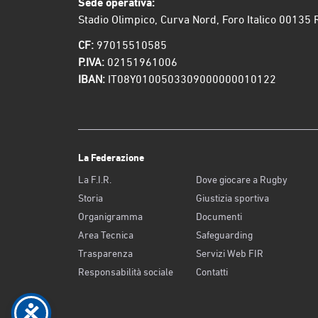
Sede operativa:
Stadio Olimpico, Curva Nord, Foro Italico 00135
CF:
97015510585
P.IVA:
02151961006
IBAN:
IT08Y0100503309000000010122
La Federazione
La F.I.R.
Dove giocare a Rugby
Storia
Giustizia sportiva
Organigramma
Documenti
Area Tecnica
Safeguarding
Trasparenza
Servizi Web FIR
Responsabilità sociale
Contatti