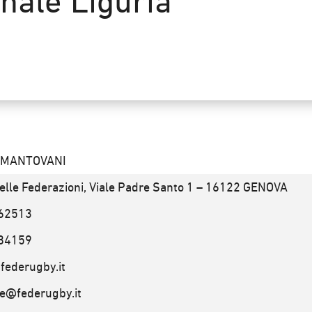
nale Liguria
o MANTOVANI
elle Federazioni, Viale Padre Santo 1 – 16122 GENOVA
62513
84159
.federugby.it
re@federugby.it