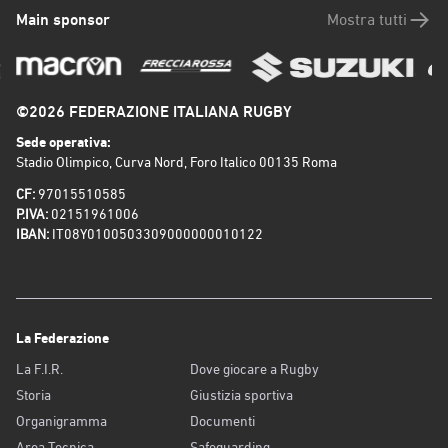
Main sponsor
Mostra tutti
©2026 FEDERAZIONE ITALIANA RUGBY
Sede operativa:
Stadio Olimpico, Curva Nord, Foro Italico 00135 Roma
CF:
97015510585
P.IVA:
02151961006
IBAN:
IT08Y0100503309000000010122
La Federazione
La F.I.R.
Dove giocare a Rugby
Storia
Giustizia sportiva
Organigramma
Documenti
Area Tecnica
Safeguarding