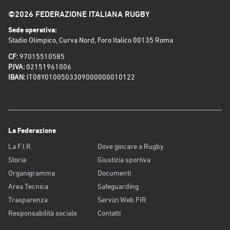
©2026 FEDERAZIONE ITALIANA RUGBY
Sede operativa:
Stadio Olimpico, Curva Nord, Foro Italico 00135 Roma
CF:
97015510585
P.IVA:
02151961006
IBAN:
IT08Y0100503309000000010122
La Federazione
La F.I.R.
Dove giocare a Rugby
Storia
Giustizia sportiva
Organigramma
Documenti
Area Tecnica
Safeguarding
Trasparenza
Servizi Web FIR
Responsabilità sociale
Contatti