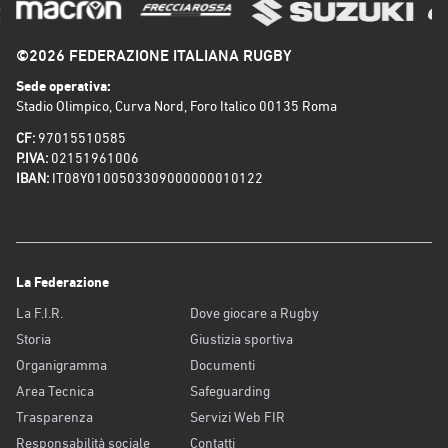
©2026 FEDERAZIONE ITALIANA RUGBY
Sede operativa:
Stadio Olimpico, Curva Nord, Foro Italico 00135 Roma
CF:
97015510585
P.IVA:
02151961006
IBAN:
IT08Y0100503309000000010122
La Federazione
La F.I.R.
Dove giocare a Rugby
Storia
Giustizia sportiva
Organigramma
Documenti
Area Tecnica
Safeguarding
Trasparenza
Servizi Web FIR
Responsabilità sociale
Contatti