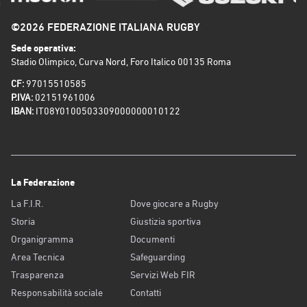
©2026 FEDERAZIONE ITALIANA RUGBY
Sede operativa:
Stadio Olimpico, Curva Nord, Foro Italico 00135 Roma
CF:
97015510585
P.IVA:
02151961006
IBAN:
IT08Y0100503309000000010122
La Federazione
La F.I.R.
Dove giocare a Rugby
Storia
Giustizia sportiva
Organigramma
Documenti
Area Tecnica
Safeguarding
Trasparenza
Servizi Web FIR
Responsabilità sociale
Contatti