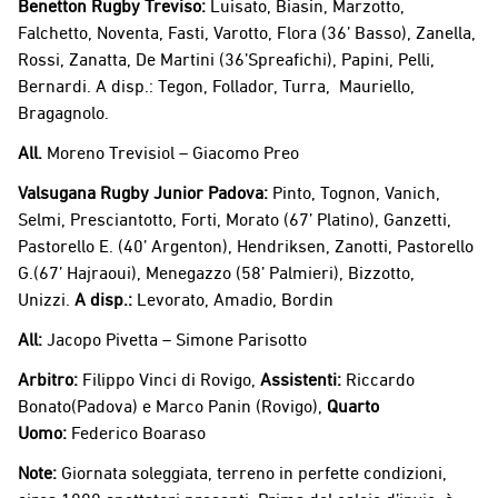
Benetton Rugby Treviso:
Luisato, Biasin, Marzotto,
Falchetto, Noventa, Fasti, Varotto, Flora (36’ Basso), Zanella,
Rossi, Zanatta, De Martini (36’Spreafichi), Papini, Pelli,
Bernardi. A disp.: Tegon, Follador, Turra, Mauriello,
Bragagnolo.
All.
Moreno Trevisiol – Giacomo Preo
Valsugana Rugby Junior Padova:
Pinto, Tognon, Vanich,
Selmi, Presciantotto, Forti, Morato (67’ Platino), Ganzetti,
Pastorello E. (40’ Argenton), Hendriksen, Zanotti, Pastorello
G.(67’ Hajraoui), Menegazzo (58’ Palmieri), Bizzotto,
Unizzi.
A disp.:
Levorato, Amadio, Bordin
All:
Jacopo Pivetta – Simone Parisotto
Arbitro:
Filippo Vinci di Rovigo,
Assistenti:
Riccardo
Bonato(Padova) e Marco Panin (Rovigo),
Quarto
Uomo:
Federico Boaraso
Note:
Giornata soleggiata, terreno in perfette condizioni,