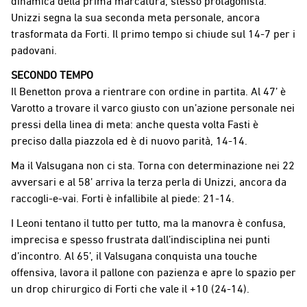
dinamica della prima marcatura, stesso protagonista.
Unizzi segna la sua seconda meta personale, ancora
trasformata da Forti. Il primo tempo si chiude sul 14-7 per i
padovani.
SECONDO TEMPO
Il Benetton prova a rientrare con ordine in partita. Al 47’ è
Varotto a trovare il varco giusto con un’azione personale nei
pressi della linea di meta: anche questa volta Fasti è
preciso dalla piazzola ed è di nuovo parità, 14-14.
Ma il Valsugana non ci sta. Torna con determinazione nei 22
avversari e al 58’ arriva la terza perla di Unizzi, ancora da
raccogli-e-vai. Forti è infallibile al piede: 21-14.
I Leoni tentano il tutto per tutto, ma la manovra è confusa,
imprecisa e spesso frustrata dall’indisciplina nei punti
d’incontro. Al 65’, il Valsugana conquista una touche
offensiva, lavora il pallone con pazienza e apre lo spazio per
un drop chirurgico di Forti che vale il +10 (24-14).