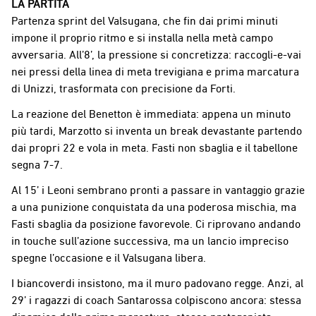
LA PARTITA
Partenza sprint del Valsugana, che fin dai primi minuti
impone il proprio ritmo e si installa nella metà campo
avversaria. All’8’, la pressione si concretizza: raccogli-e-vai
nei pressi della linea di meta trevigiana e prima marcatura
di Unizzi, trasformata con precisione da Forti.
La reazione del Benetton è immediata: appena un minuto
più tardi, Marzotto si inventa un break devastante partendo
dai propri 22 e vola in meta. Fasti non sbaglia e il tabellone
segna 7-7.
Al 15’ i Leoni sembrano pronti a passare in vantaggio grazie
a una punizione conquistata da una poderosa mischia, ma
Fasti sbaglia da posizione favorevole. Ci riprovano andando
in touche sull’azione successiva, ma un lancio impreciso
spegne l’occasione e il Valsugana libera.
I biancoverdi insistono, ma il muro padovano regge. Anzi, al
29’ i ragazzi di coach Santarossa colpiscono ancora: stessa