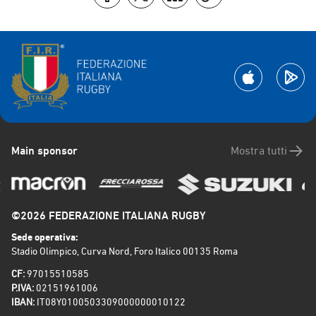
Main sponsor
Mostra tutti
©2026 FEDERAZIONE ITALIANA RUGBY
Sede operativa:
Stadio Olimpico, Curva Nord, Foro Italico 00135 Roma
CF:
97015510585
P.IVA:
02151961006
IBAN:
IT08Y0100503309000000010122