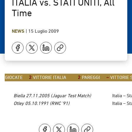
ITALIA vs. STATI UNITI, All
Time
NEWS
|
15 Luglio 2009
GIOCATE
2
VITTORIE ITALIA
2
PAREGGI
–
VITTORIE S
Biella 27.11.2005 (Jaguar Test Match)
Italia – St
Otley 05.10.1991 (RWC ’91)
Italia – St