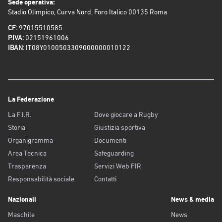
Sede operativa:
Stadio Olimpico, Curva Nord, Foro Italico 00135 Roma
CF:
97015510585
P.IVA:
02151961006
IBAN:
IT08Y0100503309000000010122
La Federazione
La F.I.R.
Dove giocare a Rugby
Storia
Giustizia sportiva
Organigramma
Documenti
Area Tecnica
Safeguarding
Trasparenza
Servizi Web FIR
Responsabilità sociale
Contatti
Nazionali
News & media
Maschile
News