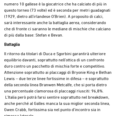
numero 10 gallese è la giocatrice che ha calciato di più in
questo torneo (73 volte) ed è seconda per metri guadagnati
(1929, dietro all’irlandese O’Brien). A proposito di calci,
sarà interessante anche la battaglia aerea, considerando
che di fronte ci saranno le mediane di mischie che calciano
di più dalla base: Stefan e Bevan.
Battaglia
Il ritorno da titolari di Duca e Sgorbini garantirà ulteriore
equilibrio davanti, soprattutto nell’ottica di un confronto
duro contro un pacchetto di mischia forte e competitivo.
Attenzione soprattutto ai placcaggi di Bryonie King e Bethan
Lewis – due terze linee fortissime in difesa – e soprattutto
della seconda linea Branwen Metcalfe, che si porta dietro
una percentuale clamorosa di placcaggi riusciti: 96,8%.
L’Italia però potrà farsi sentire soprattutto nel breakdown,
anche perché al Galles manca la sua miglior seconda linea,
Gwen Crabb, fortissima sia nel punto d’incontro sia in
rimessa laterale.