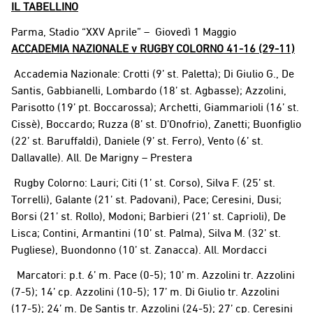
IL TABELLINO
Parma, Stadio “XXV Aprile” – Giovedì 1 Maggio
ACCADEMIA NAZIONALE v RUGBY COLORNO 41-16 (29-11)
Accademia Nazionale: Crotti (9’ st. Paletta); Di Giulio G., De
Santis, Gabbianelli, Lombardo (18’ st. Agbasse); Azzolini,
Parisotto (19’ pt. Boccarossa); Archetti, Giammarioli (16’ st.
Cissè), Boccardo; Ruzza (8’ st. D’Onofrio), Zanetti; Buonfiglio
(22’ st. Baruffaldi), Daniele (9’ st. Ferro), Vento (6’ st.
Dallavalle). All. De Marigny – Prestera
Rugby Colorno: Lauri; Citi (1’ st. Corso), Silva F. (25’ st.
Torrelli), Galante (21’ st. Padovani), Pace; Ceresini, Dusi;
Borsi (21’ st. Rollo), Modoni; Barbieri (21’ st. Caprioli), De
Lisca; Contini, Armantini (10’ st. Palma), Silva M. (32’ st.
Pugliese), Buondonno (10’ st. Zanacca). All. Mordacci
Marcatori: p.t. 6’ m. Pace (0-5); 10’ m. Azzolini tr. Azzolini
(7-5); 14’ cp. Azzolini (10-5); 17’ m. Di Giulio tr. Azzolini
(17-5); 24’ m. De Santis tr. Azzolini (24-5); 27’ cp. Ceresini