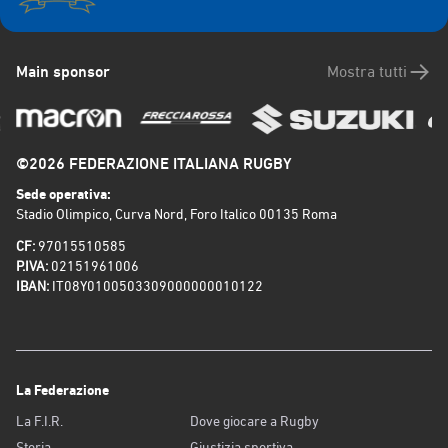
Main sponsor
Mostra tutti
©2026 FEDERAZIONE ITALIANA RUGBY
Sede operativa:
Stadio Olimpico, Curva Nord, Foro Italico 00135 Roma
CF:
97015510585
P.IVA:
02151961006
IBAN:
IT08Y0100503309000000010122
La Federazione
La F.I.R.
Dove giocare a Rugby
Storia
Giustizia sportiva