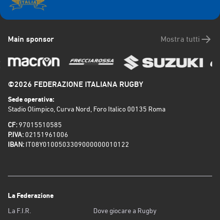
Main sponsor
Mostra tutti
©2026 FEDERAZIONE ITALIANA RUGBY
Sede operativa:
Stadio Olimpico, Curva Nord, Foro Italico 00135 Roma
CF:
97015510585
P.IVA:
02151961006
IBAN:
IT08Y0100503309000000010122
La Federazione
La F.I.R.
Dove giocare a Rugby