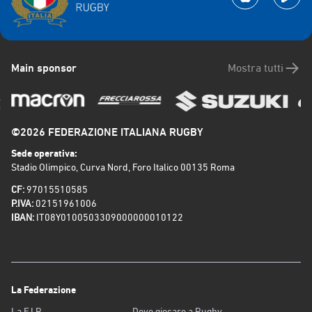
Main sponsor
Mostra tutti
©2026 FEDERAZIONE ITALIANA RUGBY
Sede operativa:
Stadio Olimpico, Curva Nord, Foro Italico 00135 Roma
CF:
97015510585
P.IVA:
02151961006
IBAN:
IT08Y0100503309000000010122
La Federazione
La F.I.R.
Dove giocare a Rugby